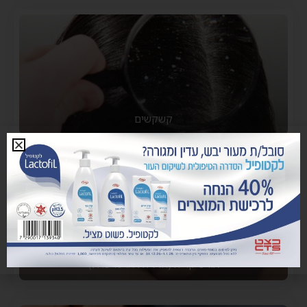
קשקשים
אורטיקריה (חרדלת או סרפדת)