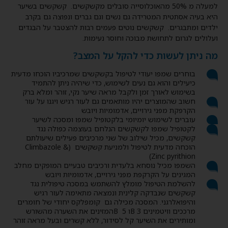
למעלה מ 50% מהאוכלוסייה סובלים מקשקשים. קשקשים בשיער
היא בעיה אסתטית המטרידה גם נשים וגם גברים ונפוצה גם בקרב
ילדים ומתבגרים. קשקשים נוטים פעמים רבות להצטבר על הבגדים
ועלולים לגרום לתחושת מבוכה וחוסר נעימות.
מה ניתן לעשות כדי להקל על המצב?
בוחרים שמפו יעודי לטיפול בקשקשים שמרכיביו הוכחו מדעית
כיעילים והוא גם נעים לשימוש, כדי שיהיה ניתן להתמיד
בשימוש לאורך זמן ולקבל מראה שיער נקי, זוהר ומלא ברק
חשוב שהמוצרים יהיו מותאמים גם לעור רגיש ויגנו על עור
הקרפקת מפני גירויים, אדמומיות ויובש
עוברים לשימוש יומיומי בלקטופיל שמפו ומסכה לשיער
לקטופיל שמפו לקשקשים הנלחם בעוצמה כפולה נגד
קשקשים, מכיל שילוב של שני מרכיבים פעילים שיעולתם
הוכחה מדעית לטיפול ולמניעת קשקשים (Climbazole &
Zinc pyrithion)
השמפו מכיל נוסחא בלעדית ורכיבים טבעיים המופקים מחלב
המגינים על הקרקפת מפני גירויים, אדמומיות ויובש
להשלמת הטיפול מומלץ להשתמש במסכה טיפולית נגד
קשקשים שנבדקה קלינית ונמצאה מתאימה לעור רגיש
והיפואלרגני. המסכה מכילה גם קומפלקס יחודי של חומרים
מרככים וויטמינים 3 Bו 5 Bהמזינים את השערה מהשורש
ומותירים את השיער קל לסידור, ללא קשרים ובעל מראה זוהר