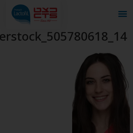
terstock_505780618_14